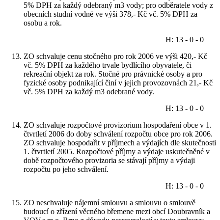
5% DPH za každý odebraný m3 vody; pro odběratele vody z
obecních studní vodné ve výši 378,- Kč vč. 5% DPH za
osobu a rok.
H: 13 - 0 - 0
ZO schvaluje cenu stočného pro rok 2006 ve výši 420,- Kč
vč. 5% DPH za každého trvale bydlícího obyvatele, či
rekreační objekt za rok. Stočné pro právnické osoby a pro
fyzické osoby podnikající činí v jejich provozovnách 21,- Kč
vč. 5% DPH za každý m3 odebrané vody.
H: 13 - 0 - 0
ZO schvaluje rozpočtové provizorium hospodaření obce v 1.
čtvrtletí 2006 do doby schválení rozpočtu obce pro rok 2006.
ZO schvaluje hospodařit v příjmech a výdajích dle skutečnosti
1. čtvrtletí 2005. Rozpočtové příjmy a výdaje uskutečněné v
době rozpočtového provizoria se stávají příjmy a výdaji
rozpočtu po jeho schválení.
H: 13 - 0 - 0
ZO neschvaluje nájemní smlouvu a smlouvu o smlouvě
budoucí o zřízení věcného břemene mezi obcí Doubravník a