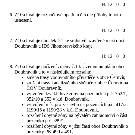
H: 12 - 0 - 0
ZO schvaluje rozpočtové opatření č.5 dle přílohy tohoto
usnesení.
H: 12 - 0 - 0
ZO schvaluje dodatek č.1 ke smlouvě uzavřené mezi obcí
Doubravník a IDS Jihomoravského kraje.
H: 12 - 0 - 0
ZO schvaluje pořízení změny č.1 k Územnímu plánu obce
Doubravník,a to v následujícím rozsahu:
změna trasy vodovodního přivaděče z obce Černvír,
zrušení trasy kanalizačního sběrače z obce Černvír na
ČOV Doubravník,
vytvoření tzv. klidové zóny na pozemcích p.č. 352/1,
352/10 a 353 v k.ú. Doubravník,
vytvoření míst pro zástavbu na pozemcích p.č. 417/2,
1190/15 a 1190/28 v k.ú. Doubravník,
rozšíření obytné zóny na bývalém zahradnictví o část
pozemku p.č. 389/1,
rozšíření obytné zóny v jižní části obce Doubravník o
pozemky PK 490 a 491,