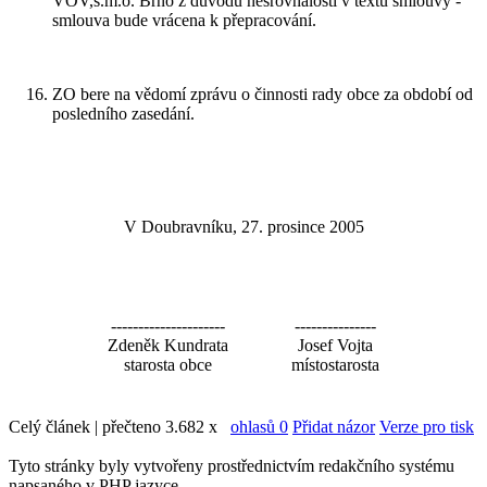
VOV,s.m.o. Brno z důvodu nesrovnalostí v textu smlouvy -
smlouva bude vrácena k přepracování.
ZO bere na vědomí zprávu o činnosti rady obce za období od
posledního zasedání.
V Doubravníku, 27. prosince 2005
---------------------
---------------
Zdeněk Kundrata
Josef Vojta
starosta obce
místostarosta
Celý článek | přečteno 3.682 x
ohlasů 0
Přidat názor
Verze pro tisk
Tyto stránky byly vytvořeny prostřednictvím redakčního systému
napsaného v PHP jazyce