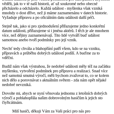
věděli, jak to v té naší historii, ať už soukromé nebo obecné
přicházelo a odcházelo. Každá událost - myšlenka však vzniká
mnohdy o dost dříve, než ji máme zaznamenánu v datech historie.
Vyžaduje přípravu a po oficiálním datu události další péči.
Stejně tak, jako si pro zjednodušení přiřazujeme jedno konkrétní
datum události, přiřazujeme si i jména aktérů. I těch je ale mnohem
více, než dějiny zaznamenávají. Tito lidé vytváří buď událost
samotnou anebo tvoří podmínky pro její vznik.
Nechť tedy chvála a blahopřání patří všem, kdo se na vzniku,
přípravách a průběhu dobrých událostí podílí. A buďme za to
vděčni.
Budiž nám však výstrahou, že nedobré události měly též na začátku
myšlenku, vytvoření podmínek pro přípravu a realizaci. Snad více
než samotná smutná výročí, měli bychom zvažovat to, co se kolem
nich dělo a porovnávat s aktuálním světem - zda nám opět nějaké
nedobré nevzniká.
Dovolte mi, abych se nyní věnovala jednomu z letošních dobrých
výročí a poblahopřála našim dobrovolným hasičům k jejich sto
čtyřicátinám.
Milí hasiči, děkuji Vám za Vaši práci pro nás pro