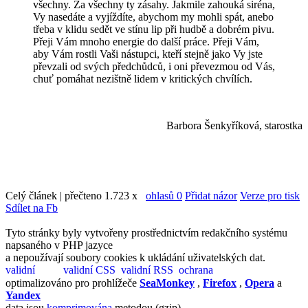
všechny. Za všechny ty zásahy. Jakmile zahouká siréna,
Vy nasedáte a vyjíždíte, abychom my mohli spát, anebo
třeba v klidu sedět ve stínu lip při hudbě a dobrém pivu.
Přeji Vám mnoho energie do další práce. Přeji Vám,
aby Vám rostli Vaši nástupci, kteří stejně jako Vy jste
převzali od svých předchůdců, i oni převezmou od Vás,
chuť pomáhat nezištně lidem v kritických chvílích.
Barbora Šenkyříková, starostka
Celý článek | přečteno 1.723 x
ohlasů 0
Přidat názor
Verze pro tisk
Sdílet na Fb
Tyto stránky byly vytvořeny prostřednictvím redakčního systému
napsaného v PHP jazyce
a nepoužívají soubory cookies k ukládání uživatelských dat.
optimalizováno pro prohlížeče
SeaMonkey
,
Firefox
,
Opera
a
Yandex
data jsou
komprimována
metodou (gzip)