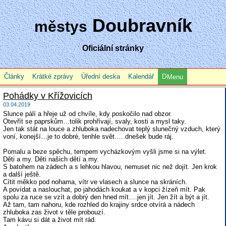
Doubravník
městys
Oficiální stránky
Články
Krátké zprávy
Úřední deska
Kalendář
Menu
Pohádky v Křížovicích
03.04.2019
Slunce pálí a hřeje už od chvíle, kdy poskočilo nad obzor.
Otevřít se paprskům…tolik prohřívají, svaly, kosti a mysl taky.
Jen tak stát na louce a zhluboka nadechovat teplý slunečný vzduch, který
voní, konejší…je to dobré, tenhle svět…..dnešek bude ráj.
Pomalu a beze spěchu, tempem vycházkovým vyšli jsme si na výlet.
Děti a my. Děti našich dětí a my.
S batohem na zádech a s lehkou hlavou, nemuset nic než dojít. Jen krok
a další ještě.
Cítit měkko pod nohama, vítr ve vlasech a slunce na skráních.
A povídat a naslouchat, po jahodách koukat a v kopci žízeň mít. Pak
spolu za ruce se vzít a dobrý den hned mít….jen jít. Jen žít a být a jít.
Až tam, tam nahoru, kde rozhled do krajiny srdce otvírá a nádech
zhluboka zas život v těle probouzí.
Tam kávu si dát a život mít rád.