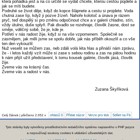
která pohádka jest a na co určitě se vydat chcete, kterou cestou půjdete a
jak se míti budete.
Podruhé se život děje, když do kopce šlápnete a cestu si projdete. Voda
chutná zase líp, když ji pozve žízeň. Nahoře kolotoč a únava je rázem
pryč, teď dospělý si pro změnu odpočinout chce a v galerii chladno, stín,
vždy útulno, duše splyň. Pak divadlo se rozehraje, člověk žasne, dost se
směje, vděčný sobě, že je, kde je.
Potřetí v nás radost žije, když si na vše vzpomenem. Společně se
zasmějem, jak měli jsme se spolu dobře, jak nás příběh okouzlil a co vše
ten den vykouzlil.
Nuž veselit se můžem zas, neb zdáli volá léta hlas a přináší nám zprávu,
že - i letos každý vzít může si zase s sebou rodinu a zas na pátou hodinu
k nám přijít užít představení, k tomu kousek galérie, člověk jásá, člověk
žije.
Zveme vás na krásný čas.
Zveme vás a radost v nás.
Zuzana Škyříková
ohlasů 0
Přidat názor
Verze pro tisk
Sdílet na Fb
Celý článek | přečteno 2.052 x
Tyto stránky byly vytvořeny prostřednictvím redakčního systému napsaného v PHP jazyce
a nepoužívají soubory cookies k ukládání uživatelských dat.