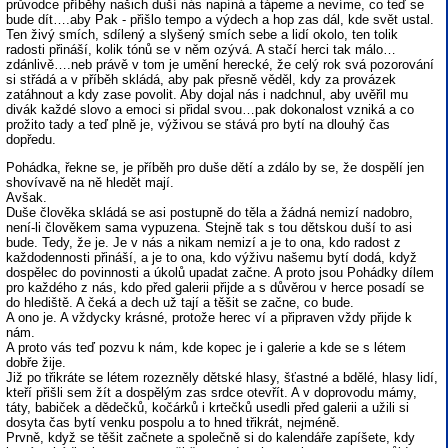
průvodce příběhy našich duší nás napíná a tápeme a nevíme, co teď se
bude dít….aby Pak - přišlo tempo a výdech a hop zas dál, kde svět ustal.
Ten živý smích, sdílený a slyšený smích sebe a lidí okolo, ten tolik
radosti přináší, kolik tónů se v něm ozývá. A stačí herci tak málo…
zdánlivě….neb právě v tom je umění herecké, že celý rok svá pozorování
si střádá a v příběh skládá, aby pak přesně věděl, kdy za provázek
zatáhnout a kdy zase povolit. Aby dojal nás i nadchnul, aby uvěřil mu
divák každé slovo a emoci si přidal svou…pak dokonalost vzniká a co
prožito tady a teď plně je, výživou se stává pro bytí na dlouhý čas
dopředu.
Pohádka, řekne se, je příběh pro duše dětí a zdálo by se, že dospělí jen
shovívavě na ně hledět mají.
Avšak.
Duše člověka skládá se asi postupně do těla a žádná nemizí nadobro,
není-li člověkem sama vypuzena. Stejně tak s tou dětskou duší to asi
bude. Tedy, že je. Je v nás a nikam nemizí a je to ona, kdo radost z
každodennosti přináší, a je to ona, kdo výživu našemu bytí dodá, když
dospělec do povinnosti a úkolů upadat začne. A proto jsou Pohádky dílem
pro každého z nás, kdo před galerii přijde a s důvěrou v herce posadí se
do hlediště. A čeká a dech už tají a těšit se začne, co bude.
A ono je. A vždycky krásné, protože herec ví a připraven vždy přijde k
nám.
A proto vás teď pozvu k nám, kde kopec je i galerie a kde se s létem
dobře žije.
Již po třikráte se létem rozezněly dětské hlasy, šťastné a bdělé, hlasy lidí,
kteří přišli sem žít a dospělým zas srdce otevřít. A v doprovodu mámy,
táty, babiček a dědečků, kočárků i krtečků usedli před galerii a užili si
dosyta čas bytí venku pospolu a to hned třikrát, nejméně.
Prvně, když se těšit začnete a společně si do kalendáře zapíšete, kdy