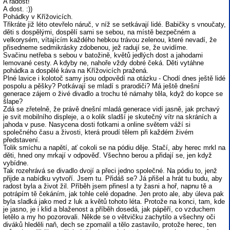
A radost!
A dost. :))
Pohádky v Křížovicích.
Třikráte již léto otevřelo náruč, v níž se setkávají lidé. Babičky s vnoučaty,
děti s dospělými, dospělí sami se sebou, na místě bezpečném a
velkorysém, vítajícím každého hebkou trávou zelenou, které nevadí, že
přisedneme sedmikrásky zdobenou, jež radují se, že uvidíme.
Svačinu netřeba s sebou v batožině, květů jedlých dost a jahodami
lemované cesty. A kdyby ne, nahoře vždy dobré čeká. Děti vytáhne
pohádka a dospělé káva na Křížovicích pražená.
Plné lavice i kolotoč samy jsou odpovědí na otázku - Chodí dnes ještě lidé
pospolu a pěšky? Potkávají se mladí s prarodiči? Má ještě dnešní
generace zájem o živé divadlo a trochu té námahy těla, když do kopce se
šlape?
Zdá se zřetelně, že právě dnešní mladá generace vidí jasně, jak prchavý
je svit mobilního displeje, a o kolik sladší je skutečný vítr na skráních a
jahoda v puse. Nasycena dosti fotkami a online světem váží si
společného času a živosti, která proudí tělem při každém živém
představení.
Tolik smíchu a napětí, ať cokoli se na pódiu děje. Stačí, aby herec mrkl na
děti, hned ony mrkají v odpověď. Všechno berou a přidají se, jen když
vybídne.
Tak rozehrává se divadlo dvojí a přeci jedno společné. Na pódiu to, jenž
přijde a nabídku vytvoří. Jsem tu. Přidáš se? Já přišel a hrát tu budu, aby
radost byla a život žil. Příběh jsem přinesl a ty žasni a hoř, napnu tě a
potrápím tě čekáním, jak tohle celé dopadne. Jen proto ale, aby úleva pak
byla sladká jako med z luk a květů tohoto léta. Protože na konci, tam, kde
je jasno, je i klid a blaženost a příběh dosedá, jak pápěří, co vzduchem
letělo a my ho pozorovali. Někde se o větvičku zachytilo a všechny oči
diváků hleděli naň, dech se zpomalil a tělo zastavilo, protože herec, ten