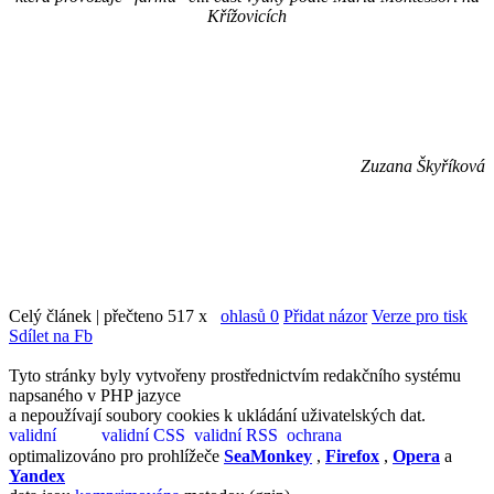
Křížovicích
Zuzana Škyříková
Celý článek | přečteno 517 x
ohlasů 0
Přidat názor
Verze pro tisk
Sdílet na Fb
Tyto stránky byly vytvořeny prostřednictvím redakčního systému
napsaného v PHP jazyce
a nepoužívají soubory cookies k ukládání uživatelských dat.
optimalizováno pro prohlížeče
SeaMonkey
,
Firefox
,
Opera
a
Yandex