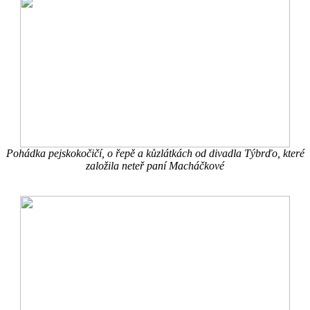
Pohádka pejskokočičí, o řepě a kůzlátkách od divadla Týbrďo, které
založila neteř paní Macháčkové