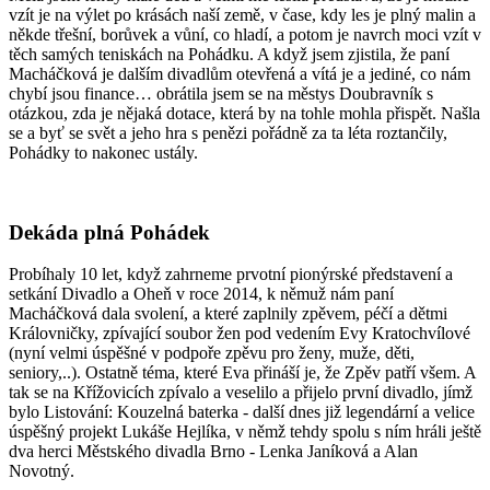
vzít je na výlet po krásách naší země, v čase, kdy les je plný malin a
někde třešní, borůvek a vůní, co hladí, a potom je navrch moci vzít v
těch samých teniskách na Pohádku. A když jsem zjistila, že paní
Macháčková je dalším divadlům otevřená a vítá je a jediné, co nám
chybí jsou finance… obrátila jsem se na městys Doubravník s
otázkou, zda je nějaká dotace, která by na tohle mohla přispět. Našla
se a byť se svět a jeho hra s penězi pořádně za ta léta roztančily,
Pohádky to nakonec ustály.
Dekáda plná Pohádek
Probíhaly 10 let, když zahrneme prvotní pionýrské představení a
setkání Divadlo a Oheň v roce 2014, k němuž nám paní
Macháčková dala svolení, a které zaplnily zpěvem, péčí a dětmi
Královničky, zpívající soubor žen pod vedením Evy Kratochvílové
(nyní velmi úspěšné v podpoře zpěvu pro ženy, muže, děti,
seniory,..). Ostatně téma, které Eva přináší je, že Zpěv patří všem. A
tak se na Křížovicích zpívalo a veselilo a přijelo první divadlo, jímž
bylo Listování: Kouzelná baterka - další dnes již legendární a velice
úspěšný projekt Lukáše Hejlíka, v němž tehdy spolu s ním hráli ještě
dva herci Městského divadla Brno - Lenka Janíková a Alan
Novotný.