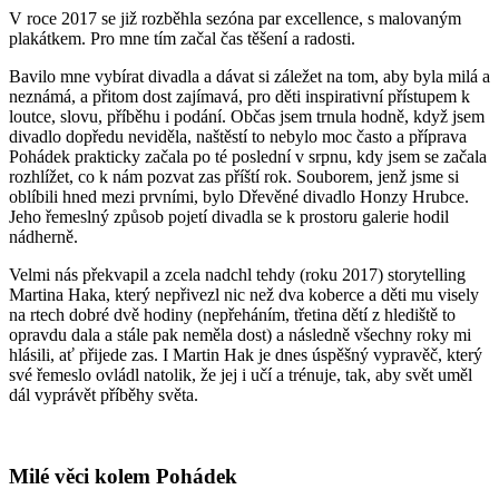
V roce 2017 se již rozběhla sezóna par excellence, s malovaným
plakátkem. Pro mne tím začal čas těšení a radosti.
Bavilo mne vybírat divadla a dávat si záležet na tom, aby byla milá a
neznámá, a přitom dost zajímavá, pro děti inspirativní přístupem k
loutce, slovu, příběhu i podání. Občas jsem trnula hodně, když jsem
divadlo dopředu neviděla, naštěstí to nebylo moc často a příprava
Pohádek prakticky začala po té poslední v srpnu, kdy jsem se začala
rozhlížet, co k nám pozvat zas příští rok. Souborem, jenž jsme si
oblíbili hned mezi prvními, bylo Dřevěné divadlo Honzy Hrubce.
Jeho řemeslný způsob pojetí divadla se k prostoru galerie hodil
nádherně.
Velmi nás překvapil a zcela nadchl tehdy (roku 2017) storytelling
Martina Haka, který nepřivezl nic než dva koberce a děti mu visely
na rtech dobré dvě hodiny (nepřeháním, třetina dětí z hlediště to
opravdu dala a stále pak neměla dost) a následně všechny roky mi
hlásili, ať přijede zas. I Martin Hak je dnes úspěšný vypravěč, který
své řemeslo ovládl natolik, že jej i učí a trénuje, tak, aby svět uměl
dál vyprávět příběhy světa.
Milé věci kolem Pohádek