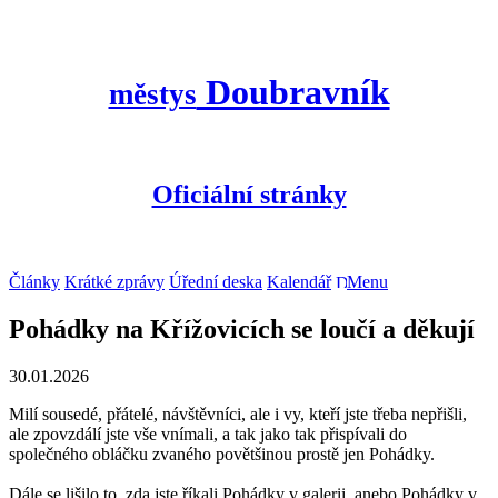
Doubravník
městys
Oficiální stránky
Články
Krátké zprávy
Úřední deska
Kalendář
Menu
Pohádky na Křížovicích se loučí a děkují
30.01.2026
Milí sousedé, přátelé, návštěvníci, ale i vy, kteří jste třeba nepřišli,
ale zpovzdálí jste vše vnímali, a tak jako tak přispívali do
společného obláčku zvaného povětšinou prostě jen Pohádky.
Dále se lišilo to, zda jste říkali Pohádky v galerii, anebo Pohádky v