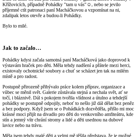
Křížovicích, případně Pohádky "tam u vás"☺, nebo se jevilo
příjemné ctít patronaci paní Macháčkovou a vzpomínat na ni,
zdalipak letos otevře a budou-li Pohádky.
Bylo to milé.
Jak to začalo…
Pohádky kdysi začala samotná paní Macháčková jako doprovod k
výstavám hraček pro děti. Měla tehdy nadšení a přátele mezi herci,
existovaly ochotnické soubory a chuť se scházet jen tak na milém
místě a pro radost.
Postupně přirozeně přibývalo práce kolem příprav, organizace a
vůbec se měnil svět. Galerie zůstávala stejná a nechala svět, ať se
točí, i bláznivě. Dál s pokojem tvořila vlídnost a útulno a tehdejší
pohádky se postupně odpojily, neboť to nešlo již dál dělat bez peněz
a bez podpory. Když jsem se o Pohádkách dozvěděla, přišlo mi moc
krásné moci přijít na divadlo pro děti do venkovního amfiteátru, kde
stín a jemný vítr chrání stromy a lidé a děti usednou na dubové
lavice nebo na trávu.
Měla jsem tehdy malé děti a velmi mě těšila představa, že je možné