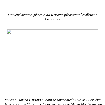
Dřevěné divadlo přineslo do Křížovic představení Zvířátka a
loupežníci
Pavlos a Darina Gurutidu, jedni ze zakladatelů ZŠ a MŠ Perlička,
která provozuje "farmu" čili část výuky podle Maria Montessori na