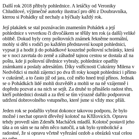
Další rok 2018 přibyly pohlednice. A letáčky od Veroniky
Chludilové, výjimečné autorky ilustrací pro děti z Doubravníka,
kterou si Pohádky už nechaly a hýčkaly každý rok.
Její plakátek se stal poznávacím znamením Pohádek a její
pohlednice s veverkou či divočákem se těšily ten rok (a další) veliké
oblibě. Dokud byly ceny poštovních známek řekněme normální,
mohly si děti s rodiči po každém představení koupit pohlednici,
vypsat ji a hodit ji do pohádkové kouzelné poštovní schránky, která
se v noci zavrtala do země a záhadně tajnou cestou se dostala až na
poštu, kde ji poštovní úřednice vybraly, pohlednice opatřily
známkami a poslaly adresátům. Díky vstřícnosti Cukrárny Milena v
Nedvědici si mohli zájemci po dva tři roky koupit pohlednici i přímo
v cukrárně, a to často již od jara, což mělo hned trojí přínos. Jednak
se o Pohádkách lidé mohli dozvědět a mohli se na ně vzájemně i
dopředu pozvat a na nich se sejít. Za druhé to přinášelo radost těm,
kteří pohlednici dostali a za třetí se tím výrazně dařilo podporovat
udržení dobrovolného vstupného, které jsme si vždy moc přáli.
Jeden rok se podařilo vybrat dokonce takovou podporu, že bylo
možné i nechat opravit dřevěný kolotoč na Křížovicích. Opravu
tehdy provedl sám Zdeněk Macháček mladší. Kolotoč postavil jeho
táta a on sám se na něm něco natočil, a tak bylo symbolické a
radostné, že si opravu včetně vyřezání ozdob a obrázků vzal celou
na sebe.