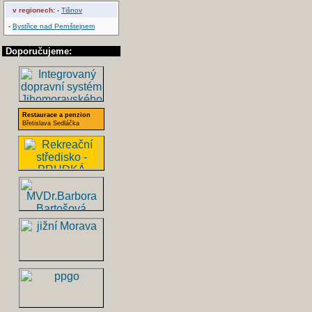
v regionech:
-
Tišnov
-
Bystřice nad Pernštejnem
Doporučujeme:
Restaurace a penzion
Břetislava Sedláčka