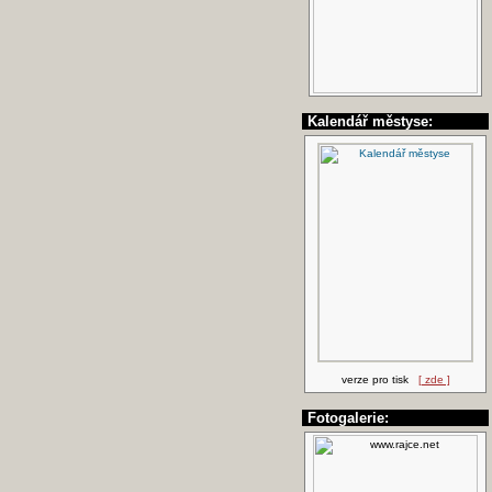
Kalendář městyse:
verze pro tisk
[ zde ]
Fotogalerie: