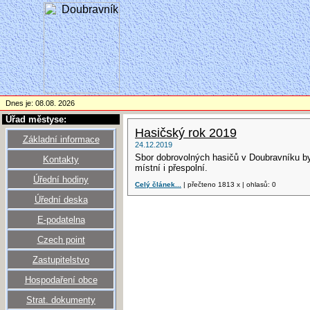
Dnes je: 08.08. 2026
Úřad městyse:
Hasičský rok 2019
Základní informace
24.12.2019
Sbor dobrovolných hasičů v Doubravníku byl
Kontakty
místní i přespolní.
Úřední hodiny
Celý článek...
| přečteno 1813 x | ohlasů: 0
Úřední deska
E-podatelna
Czech point
Zastupitelstvo
Hospodaření obce
Strat. dokumenty