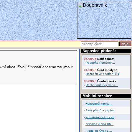
Naposled přidané:
06/08/26
Současnost
-
Podpořte Pernštejn...
tovní akce. Svojí činností chceme zaujmout
04/08/26
Úřad městyse
-
Rozpočtové opatření č.4
03/08/26
Úřední deska
-
Rozhodnutí hejtmana...
Mobilní rozhlas:
-
Nebezpečí vzniku...
-
Svoz plastů a papíru
-
Pozvánka na koncert
-
Zelenina Juvita Uh...
-
Prodej borůvek z ...