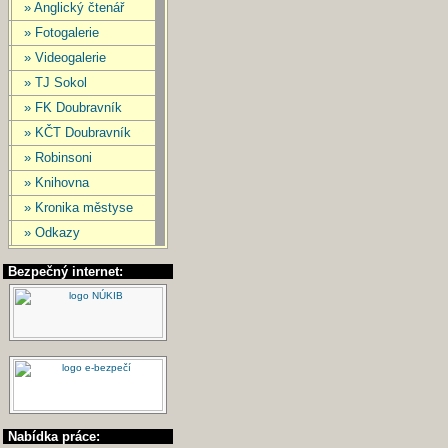
» Anglický čtenář
» Fotogalerie
» Videogalerie
» TJ Sokol
» FK Doubravník
» KČT Doubravník
» Robinsoni
» Knihovna
» Kronika městyse
» Odkazy
Bezpečný internet:
Nabídka práce: