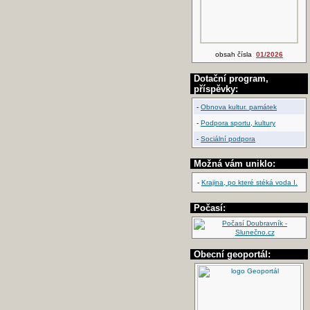
obsah čísla
01/2026
Dotační program,
příspěvky:
-
Obnova kultur. památek
-
Podpora sportu, kultury
-
Sociální podpora
Možná vám uniklo:
-
Krajina, po které stéká voda I.
Počasí:
Obecní geoportál: