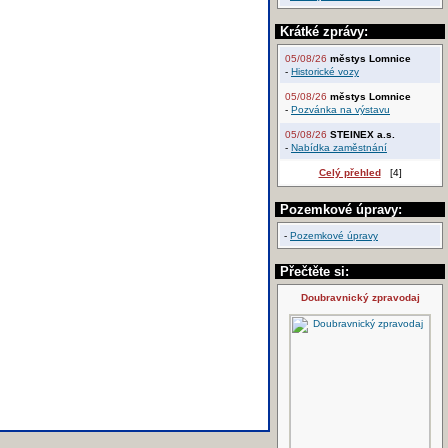
Krátké zprávy:
05/08/26
městys Lomnice
-
Historické vozy
05/08/26
městys Lomnice
-
Pozvánka na výstavu
05/08/26
STEINEX a.s.
-
Nabídka zaměstnání
Celý přehled
[4]
Pozemkové úpravy:
-
Pozemkové úpravy
Přečtěte si:
Doubravnický zpravodaj