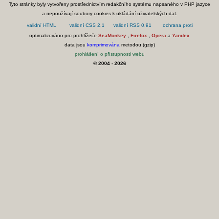
Tyto stránky byly vytvořeny prostřednictvím redakčního systému napsaného v PHP jazyce
a nepoužívají soubory cookies k ukládání uživatelských dat.
optimalizováno pro prohlížeče
SeaMonkey
,
Firefox
,
Opera
a
Yandex
data jsou
komprimována
metodou (gzip)
prohlášení o přístupnosti webu
© 2004 - 2026