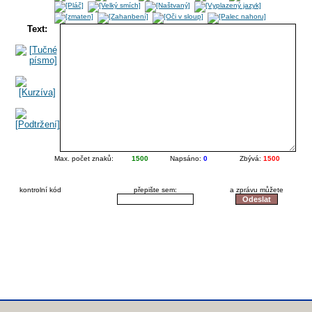
Text:
Max. počet znaků:
1500
Napsáno:
0
Zbývá:
1500
kontrolní kód
přepište sem:
a zprávu můžete