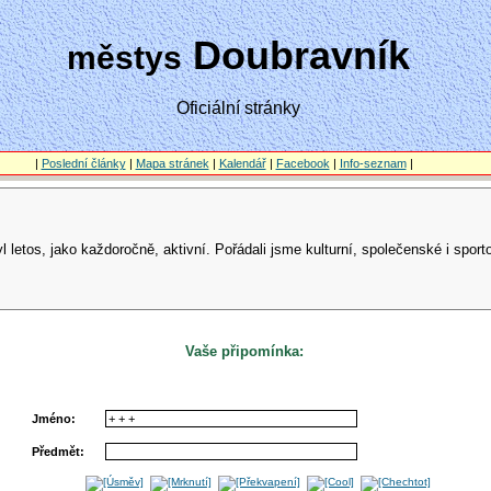
Doubravník
městys
Oficiální stránky
|
Poslední články
|
Mapa stránek
|
Kalendář
|
Facebook
|
Info-seznam
|
 letos, jako každoročně, aktivní. Pořádali jsme kulturní, společenské i spor
Vaše připomínka:
Jméno:
Předmět: