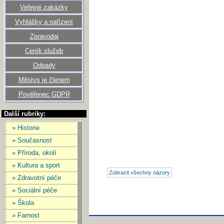
Veřejné zakázky
Vyhlášky a nařízení
Zpravodaj
Ceník služeb
Odpady
Městys je členem
Pověřenec GDPR
Další rubriky:
» Historie
» Současnost
» Příroda, okolí
» Kultura a sport
» Zdravotní péče
» Sociální péče
» Škola
» Farnost