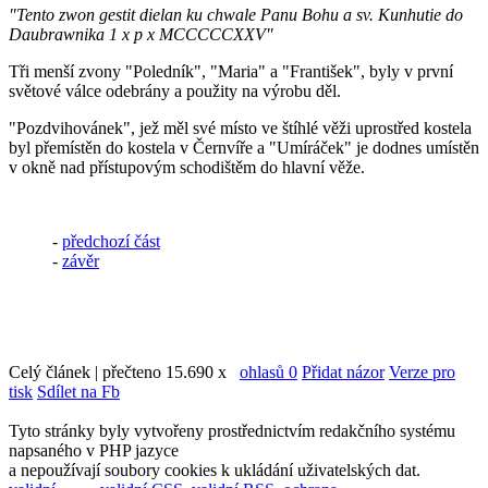
"Tento zwon gestit dielan ku chwale Panu Bohu a sv. Kunhutie do
Daubrawnika 1 x p x MCCCCCXXV"
Tři menší zvony "Poledník", "Maria" a "František", byly v první
světové válce odebrány a použity na výrobu děl.
"Pozdvihovánek", jež měl své místo ve štíhlé věži uprostřed kostela
byl přemístěn do kostela v Černvíře a "Umíráček" je dodnes umístěn
v okně nad přístupovým schodištěm do hlavní věže.
-
předchozí část
-
závěr
Celý článek | přečteno 15.690 x
ohlasů 0
Přidat názor
Verze pro
tisk
Sdílet na Fb
Tyto stránky byly vytvořeny prostřednictvím redakčního systému
napsaného v PHP jazyce
a nepoužívají soubory cookies k ukládání uživatelských dat.