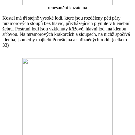
renesanční kazatelna
Kostel má tři stejně vysoké lodi, které jsou rozděleny pěti páry
mramorových sloupů bez hlavic, přecházejících plynule v klenební
žebra. Postraní lodi jsou vzklenuty křížově, hlavní loď má klenbu
síťovou. Na mramorových krakorcích a sloupech, na nichž spočívá
klenba, jsou erby majitelů Pernštejna a spřízněných rodů. (celkem
33)