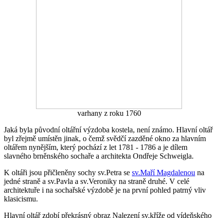
varhany z roku 1760
Jaká byla původní oltářní výzdoba kostela, není známo. Hlavní oltář
byl zřejmě umístěn jinak, o čemž svědčí zazděné okno za hlavním
oltářem nynějším, který pochází z let 1781 - 1786 a je dílem
slavného brněnského sochaře a architekta Ondřeje Schweigla.
K oltáři jsou přičleněny sochy sv.Petra se
sv.Maří Magdalenou
na
jedné straně a sv.Pavla a sv.Veroniky na straně druhé. V celé
architektuře i na sochařské výzdobě je na první pohled patrný vliv
klasicismu.
Hlavní oltář zdobí překrásný obraz Nalezení sv.kříže od vídeňského