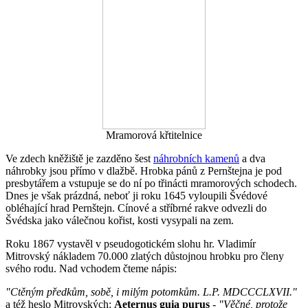
Mramorová křtitelnice
Ve zdech kněžiště je zazděno šest
náhrobních kamenů
a dva
náhrobky jsou přímo v dlažbě. Hrobka pánů z Pernštejna je pod
presbytářem a vstupuje se do ní po třinácti mramorových schodech.
Dnes je však prázdná, neboť ji roku 1645 vyloupili Švédové
obléhající hrad Pernštejn. Cínové a stříbrné rakve odvezli do
Švédska jako válečnou kořist, kosti vysypali na zem.
Roku 1867 vystavěl v pseudogotickém slohu hr. Vladimír
Mitrovský nákladem 70.000 zlatých důstojnou hrobku pro členy
svého rodu. Nad vchodem čteme nápis:
"Ctěným předkům, sobě, i milým potomkům. L.P. MDCCCLXVII."
a též heslo Mitrovských:
Aeternus guia purus
-
"Věčné, protože