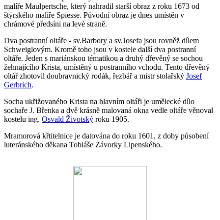
malíře Maulpertsche, který nahradil starší obraz z roku 1673 od
štýrského malíře Spiesse. Původní obraz je dnes umístěn v
chrámové předsíni na levé straně.
Dva postranní oltáře - sv.Barbory a sv.Josefa jsou rovněž dílem
Schweiglovým. Kromě toho jsou v kostele další dva postranní
oltáře. Jeden s mariánskou tématikou a druhý dřevěný se sochou
žehnajícího Krista, umístěný u postranního vchodu. Tento dřevěný
oltář zhotovil doubravnický rodák, řezbář a mistr stolařský
Josef
Gerbrich
.
Socha ukřižovaného Krista na hlavním oltáři je umělecké dílo
sochaře J. Břenka a dvě krásně malovaná okna vedle oltáře věnoval
kostelu ing.
Osvald Životský
roku 1905.
Mramorová křtitelnice je datována do roku 1601, z doby působení
luteránského děkana Tobiáše Závorky Lipenského.