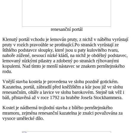
renesanční portál
Klenutý portál vchodu je lemován pruty, z nichž v náběhu vyrůstají
pruty v rozích pravoúhle se protínající.Po stranách vyrůstají ze
štíhlého podstavce sloupky, které jsou u paty kulovitého tvaru,
nahoře zúžené, nesoucí nízké kládí, na nichž je obdélný podstavec,
lemovaný nízkými pilastry a zdobený po stranách rýhovanými
kopulemi. Nad tímto je menší nástavec se znakem pernštejnského
rodu.
Vnější stavba kostela je provedena ve slohu pozdně gotickém.
Kazatelna, portál, zábradlí před kněžištěm a kůr jsou již ve slohu
renesančním, oltáře a lavice ve slohu barokovém. Stejně tak věž i
báň, přistavěná až v roce 1792 za hraběte Josefa Stockhammera.
Kostel je nádherná trojlodní stavba z bílého pernštejnského
mramoru, zejména renesanční kazatelna je znalci považována za
vysoce umělecké dílo.