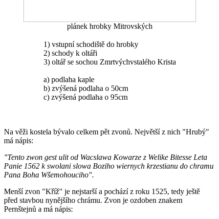
plánek hrobky Mitrovských
1) vstupní schodiště do hrobky
2) schody k oltáři
3) oltář se sochou Zmrtvýchvstalého Krista
a) podlaha kaple
b) zvýšená podlaha o 50cm
c) zvýšená podlaha o 95cm
Na věži kostela bývalo celkem pět zvonů. Největší z nich "Hrubý"
má nápis:
"Tento zwon gest ulit od Wacslawa Kowarze z Welike Bitesse Leta
Panie 1562 k swolani slowa Boziho wiernych krzestianu do chramu
Pana Boha Wšemohouciho"
.
Menší zvon "Kříž" je nejstarší a pochází z roku 1525, tedy ještě
před stavbou nynějšího chrámu. Zvon je ozdoben znakem
Pernštejnů a má nápis: