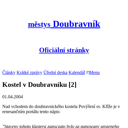
Doubravník
městys
Oficiální stránky
Články
Krátké zprávy
Úřední deska
Kalendář
Menu
Kostel v Doubravníku [2]
01.04.2004
Nad vchodem do doubravnického kostela Povýšení sv. Kříže je v
renesančním portálu tento nápis:
"Staveny tohoto klastera zapoczato bylo za panowany urozeneho