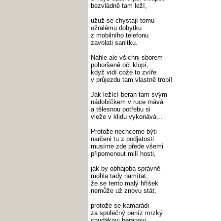
bezvládně tam leží,
užuž se chystají tomu
ožralému dobytku
z mobilního telefonu
zavolati sanitku.
Náhle ale všichni sborem
pohoršeně oči klopí,
když vidí cože to zvíře
v průjezdu tam vlastně tropí!
Jak ležící beran tam svým
nádobíčkem v ruce mává
a tělesnou potřebu si
vleže v klidu vykonává...
Protože nechceme býti
narčeni tu z podjatosti
musíme zde přede všemi
připomenout milí hosti,
jak by obhajoba správně
mohla tady namítat,
že se tento malý hříšek
nemůže už znovu stát,
protože se kamarádi
za společný peníz mrzký
chudákovi beranovi