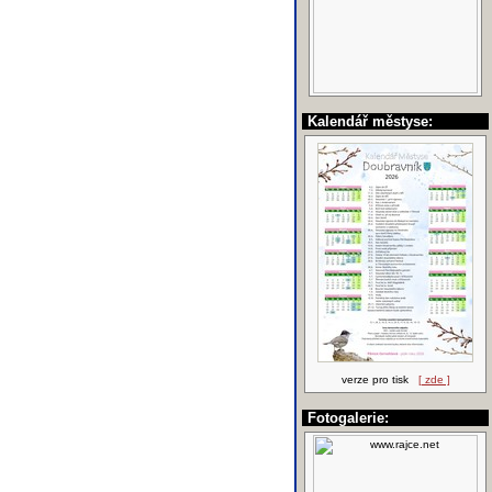
Kalendář městyse:
verze pro tisk
[ zde ]
Fotogalerie: