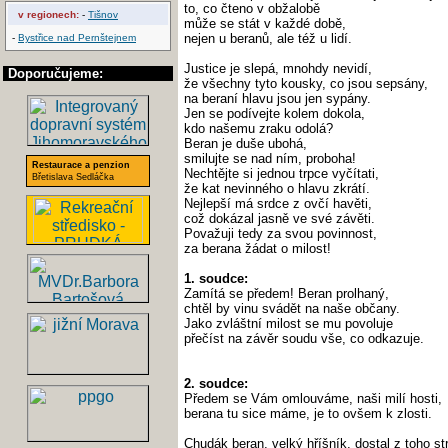
to, co čteno v obžalobě
v regionech:
-
Tišnov
může se stát v každé době,
nejen u beranů, ale též u lidí.
-
Bystřice nad Pernštejnem
Justice je slepá, mnohdy nevidí,
Doporučujeme:
že všechny tyto kousky, co jsou sepsány,
na beraní hlavu jsou jen sypány.
Jen se podívejte kolem dokola,
kdo našemu zraku odolá?
Beran je duše ubohá,
smilujte se nad ním, proboha!
Restaurace a penzion
Nechtějte si jednou trpce vyčítati,
Břetislava Sedláčka
že kat nevinného o hlavu zkrátí.
Nejlepší má srdce z ovčí havěti,
což dokázal jasně ve své závěti.
Považuji tedy za svou povinnost,
za berana žádat o milost!
1. soudce:
Zamítá se předem! Beran prolhaný,
chtěl by vinu svádět na naše občany.
Jako zvláštní milost se mu povoluje
přečíst na závěr soudu vše, co odkazuje.
2. soudce:
Předem se Vám omlouváme, naši milí hosti,
berana tu sice máme, je to ovšem k zlosti.
Chudák beran, velký hříšník, dostal z toho st