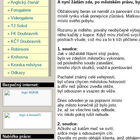
A nyní žádám zde, po městském právu, by
» Anglický čtenář
» Fotogalerie
Obžalovaný beran se narodil za panování cís
místě rynku však ponejvíce zůstává. Matkou 
» Videogalerie
místo svého pobytu.
» TJ Sokol
Rozumu je mdlého, povahy neobyčejně výbojné
» FK Doubravník
něho každý z kopce. Když míru zločinů svých d
postrach všude, což mu za to k tíži přičteno
» KČT Doubravník
1. soudce:
» Robinsoni
Jak v obžalobě hlavní stojí psáno,
» Knihovna
bylo ve zdejším městečku vykonáno,
od posledního soudu zasedání,
» Kronika městyse
mnoho zlých skutků, vražd a pomlouvání.
» Odkazy
Pachatel známý celé veřejnosti,
byl včera chycen městskou hotovostí
Bezpečný internet:
a dřív než půlnoc zvedla otěže,
byl odsouzen a vsazen do věže.
Dnes odveden je na popravní místo
aby město konečně již bylo jisto,
že, až se všechno tady odbude,
víc nikdo pokoj rušit nebude.
2. soudce:
Ačkoliv už katům meč se svítí,
srdce moje s odsouzeným cítí.
Nabídka práce:
Dovolte mi proto obhájiti klienta, jenž obhájen