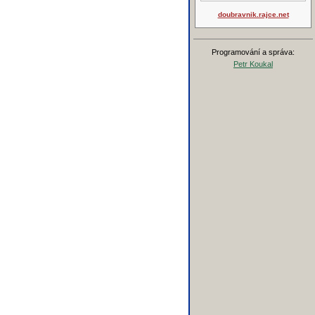
doubravnik.rajce.net
Programování a správa:
Petr Koukal