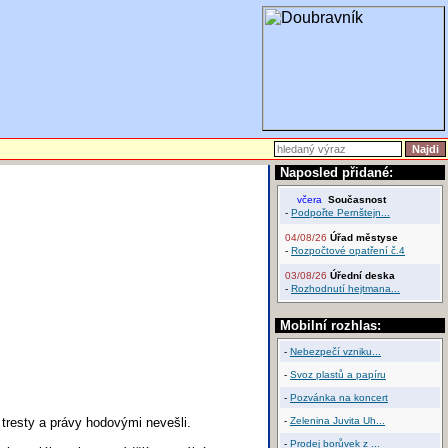
Naposled přidané:
včera
Současnost
-
Podpořte Pernštejn...
04/08/26
Úřad městyse
-
Rozpočtové opatření č.4
03/08/26
Úřední deska
-
Rozhodnutí hejtmana...
Mobilní rozhlas:
-
Nebezpečí vzniku...
-
Svoz plastů a papíru
-
Pozvánka na koncert
 tresty a právy hodovými nevešli.
-
Zelenina Juvita Uh...
-
Prodej borůvek z ...