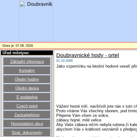
Dnes je: 07.08. 2026
Úřad městyse:
Doubravnické hody - ortel
01.10.2006
Základní informace
Jako vzpomínku na letošní hodové veselí přin
Kontakty
Úřední hodiny
Úřední deska
E-podatelna
Czech point
Vážení hosté milí, navštívili jste nás v tuto ch
Proto vítáme Vás všechny sborem, pod tímt
Zastupitelstvo
Přejeme Vám všem ze srdce,
zábavy hojné, milé velice.
Hospodaření obce
Aby Vaše zábava ničím nebyla rušena či kale
abychom Vás v krátkosti seznámili s předpisy,
Strat. dokumenty