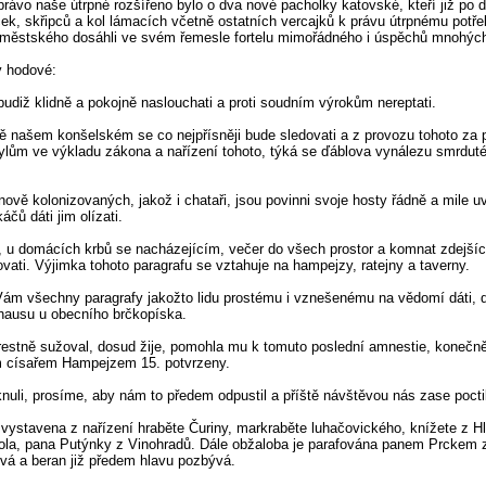
právo naše útrpné rozšířeno bylo o dva nové pacholky katovské, kteří již po 
ček, skřipců a kol lámacích včetně ostatních vercajků k právu útrpnému potř
ěstského dosáhli ve svém řemesle fortelu mimořádného i úspěchů mnohých 
y hodové:
budiž klidně a pokojně naslouchati a proti soudním výrokům nereptati.
ě našem konšelském se co nejpřísněji bude sledovati a z provozu tohoto za 
ům ve výkladu zákona a nařízení tohoto, týká se ďáblova vynálezu smrdutého
ově kolonizovaných, jakož i chataři, jsou povinni svoje hosty řádně a mile uví
čů dáti jim olízati.
 u domácích krbů se nacházejícím, večer do všech prostor a komnat zdejší
ňovati. Výjimka tohoto paragrafu se vztahuje na hampejzy, ratejny a taverny.
u Vám všechny paragrafy jakožto lidu prostému i vznešenému na vědomí dáti, 
dhausu u obecního brčkopíska.
restně sužoval, dosud žije, pomohla mu k tomuto poslední amnestie, konečně 
 císařem Hampejzem 15. potvrzeny.
uli, prosíme, aby nám to předem odpustil a příště návštěvou nás zase poctil
, vystavena z nařízení hraběte Čuriny, markraběte luhačovického, knížete z
vola, pana Putýnky z Vinohradů. Dále obžaloba je parafována panem Prckem z 
vá a beran již předem hlavu pozbývá.