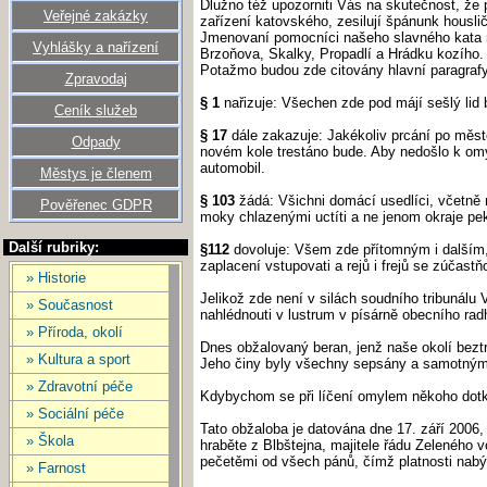
Dlužno též upozorniti Vás na skutečnost, že 
Veřejné zakázky
zařízení katovského, zesilují špánunk housli
Jmenovaní pomocníci našeho slavného kata m
Vyhlášky a nařízení
Brzoňova, Skalky, Propadlí a Hrádku kozího.
Potažmo budou zde citovány hlavní paragraf
Zpravodaj
§ 1
nařizuje: Všechen zde pod májí sešlý lid 
Ceník služeb
§ 17
dále zakazuje: Jakékoliv prcání po měst
Odpady
novém kole trestáno bude. Aby nedošlo k omyl
automobil.
Městys je členem
§ 103
žádá: Všichni domácí usedlíci, včetně n
Pověřenec GDPR
moky chlazenými uctíti a ne jenom okraje peká
Další rubriky:
§112
dovoluje: Všem zde přítomným i dalším,
zaplacení vstupovati a rejů i frejů se zúčast
» Historie
Jelikož zde není v silách soudního tribunál
» Současnost
nahlédnouti v lustrum v písárně obecního ra
» Příroda, okolí
Dnes obžalovaný beran, jenž naše okolí bezt
» Kultura a sport
Jeho činy byly všechny sepsány a samotným
» Zdravotní péče
Kdybychom se při líčení omylem někoho dotkn
» Sociální péče
Tato obžaloba je datována dne 17. září 2006
» Škola
hraběte z Blbštejna, majitele řádu Zeleného 
pečetěmi od všech pánů, čímž platnosti nabý
» Farnost