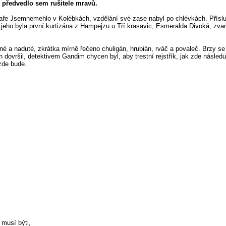
 předvedlo sem rušitele mravů.
aře Jsemnemehlo v Kolébkách, vzdělání své zase nabyl po chlévkách. Příslu
jeho byla první kurtizána z Hampejzu u Tří krasavic, Esmeralda Divoká, zva
 a naduté, zkrátka mírně řečeno chuligán, hrubián, rváč a povaleč. Brzy se 
ovršil, detektivem Gandim chycen byl, aby trestní rejstřík, jak zde následuj
 zde bude.
 musí býti,