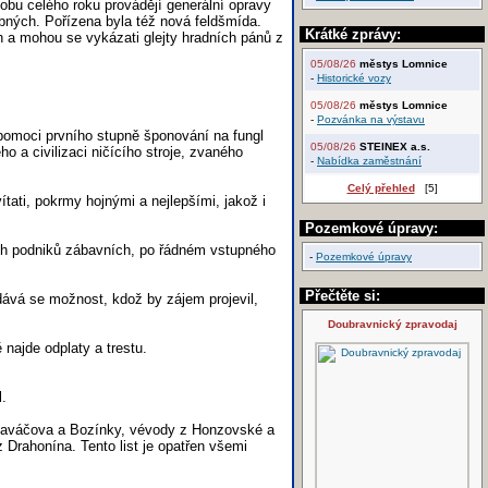
dobu celého roku provádějí generální opravy
ebných. Pořízena byla též nová feldšmída.
Krátké zprávy:
a mohou se vykázati glejty hradních pánů z
05/08/26
městys Lomnice
-
Historické vozy
05/08/26
městys Lomnice
-
Pozvánka na výstavu
pomoci prvního stupně šponování na fungl
05/08/26
STEINEX a.s.
 a civilizaci ničícího stroje, zvaného
-
Nabídka zaměstnání
Celý přehled
[5]
tati, pokrmy hojnými a nejlepšími, jakož i
Pozemkové úpravy:
ch podniků zábavních, po řádném vstupného
-
Pozemkové úpravy
Přečtěte si:
dává se možnost, kdož by zájem projevil,
Doubravnický zpravodaj
najde odplaty a trestu.
.
 Hlaváčova a Bozínky, vévody z Honzovské a
Drahonína. Tento list je opatřen všemi