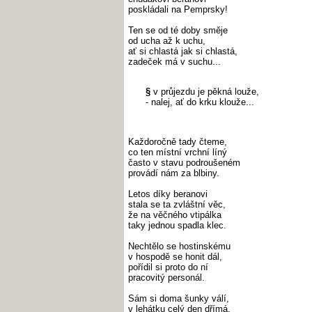
poskládali na Pemprsky!
Ten se od té doby směje
od ucha až k uchu,
ať si chlastá jak si chlastá,
zadeček má v suchu...
§
v průjezdu je pěkná louže,
- nalej, ať do krku klouže...
Každoročně tady čteme,
co ten místní vrchní líný
často v stavu podroušeném
provádí nám za blbiny.
Letos díky beranovi
stala se ta zvláštní věc,
že na věčného vtipálka
taky jednou spadla klec.
Nechtělo se hostinskému
v hospodě se honit dál,
pořídil si proto do ní
pracovitý personál.
Sám si doma šunky válí,
v lehátku celý den dřímá,