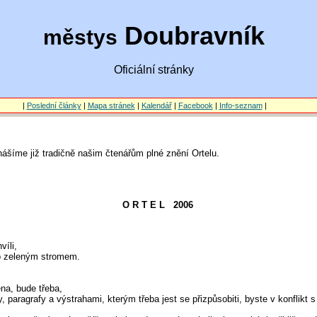
Doubravník
městys
Oficiální stránky
|
Poslední články
|
Mapa stránek
|
Kalendář
|
Facebook
|
Info-seznam
|
ášíme již tradičně našim čtenářům plné znění Ortelu.
O R T E L 2006
víli,
o zeleným stromem.
na, bude třeba,
 paragrafy a výstrahami, kterým třeba jest se přizpůsobiti, byste v konflikt s