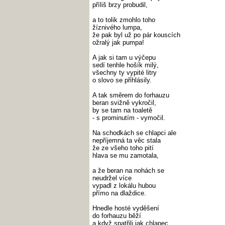
příliš brzy probudil,
a to tolik zmohlo toho
žíznivého lumpa,
že pak byl už po pár kouscích
ožralý jak pumpa!
A jak si tam u výčepu
sedí tenhle hošík milý,
všechny ty vypité litry
o slovo se přihlásily.
A tak směrem do forhauzu
beran svižně vykročil,
by se tam na toaletě
- s prominutím - vymočil.
Na schodkách se chlapci ale
nepříjemná ta věc stala
že ze všeho toho pití
hlava se mu zamotala,
a že beran na nohách se
neudržel více
vypadl z lokálu hubou
přímo na dlaždice.
Hnedle hosté vyděšení
do forhauzu běží
a když spatřili jak chlapec