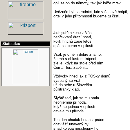
opil se on do němoty, tak jak káže mrav.
Uvězněn byl na radnici, kde v šatlavě hnípil,
ortel v jeho přítomnosti budeme tu čísti.
Jistojistě nikoho z Vás
nepřekvapí drazí hosti,
kolik hříchů zase letos
Statistika:
spáchal beran v opilosti.
Však je o něm dobře známo,
že má s chlastem trápení,
zle je, když na stole před ním
Černá Hora zapění...
Vždycky hned jak z TOSky domů
vyspaný se vrátí,
už do sebe u Slávečka
půllitránky klátí.
Slyště teď, jak se mu stala
nepříjemná příhoda,
když se jednou v opilosti
ozvala mu příroda.
Ten den chudák beran z práce
obzvlášť unavený byl,
snad kolega neschopný ho