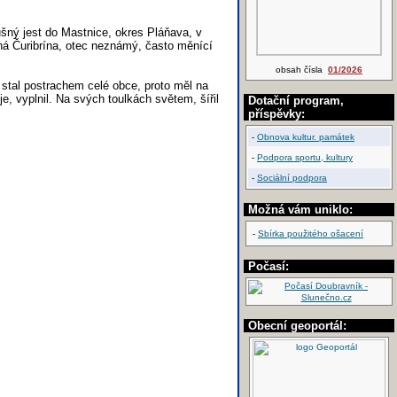
šný jest do Mastnice, okres Pláňava, v
ná Čuribrína, otec neznámý, často měnící
obsah čísla
01/2026
stal postrachem celé obce, proto měl na
e, vyplnil. Na svých toulkách světem, šířil
Dotační program,
příspěvky:
-
Obnova kultur. památek
-
Podpora sportu, kultury
-
Sociální podpora
Možná vám uniklo:
-
Sbírka použitého ošacení
Počasí:
Obecní geoportál: