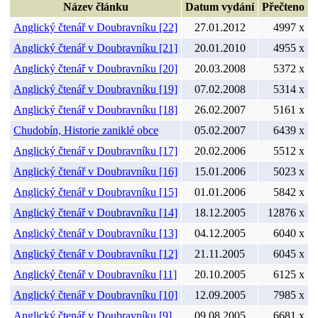
Název článku
Datum vydání
Přečteno
Anglický čtenář v Doubravníku [22]
27.01.2012
4997 x
Anglický čtenář v Doubravníku [21]
20.01.2010
4955 x
Anglický čtenář v Doubravníku [20]
20.03.2008
5372 x
Anglický čtenář v Doubravníku [19]
07.02.2008
5314 x
Anglický čtenář v Doubravníku [18]
26.02.2007
5161 x
Chudobín, Historie zaniklé obce
05.02.2007
6439 x
Anglický čtenář v Doubravníku [17]
20.02.2006
5512 x
Anglický čtenář v Doubravníku [16]
15.01.2006
5023 x
Anglický čtenář v Doubravníku [15]
01.01.2006
5842 x
Anglický čtenář v Doubravníku [14]
18.12.2005
12876 x
Anglický čtenář v Doubravníku [13]
04.12.2005
6040 x
Anglický čtenář v Doubravníku [12]
21.11.2005
6045 x
Anglický čtenář v Doubravníku [11]
20.10.2005
6125 x
Anglický čtenář v Doubravníku [10]
12.09.2005
7985 x
Anglický čtenář v Doubravníku [9]
09.08.2005
6681 x