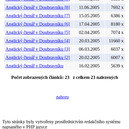
Anglický čtenář v Doubravníku [8]
11.06.2005
7692 x
Anglický čtenář v Doubravníku [7]
15.05.2005
6386 x
Anglický čtenář v Doubravníku [6]
17.04.2005
8180 x
Anglický čtenář v Doubravníku [5]
02.04.2005
7074 x
Anglický čtenář v Doubravníku [4]
20.03.2005
11660 x
Anglický čtenář v Doubravníku [3]
06.03.2005
6037 x
Anglický čtenář v Doubravníku [2]
20.02.2005
6007 x
Anglický čtenář v Doubravníku
16.02.2005
5639 x
Počet zobrazených článků: 23 z celkem 23 nalezených
nahoru
Tyto stránky byly vytvořeny prostřednictvím redakčního systému
napsaného v PHP jazyce