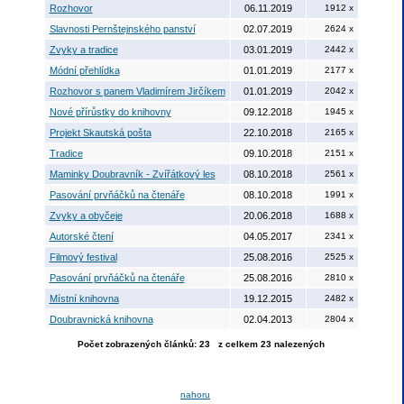
Rozhovor
06.11.2019
1912 x
Slavnosti Pernštejnského panství
02.07.2019
2624 x
Zvyky a tradice
03.01.2019
2442 x
Módní přehlídka
01.01.2019
2177 x
Rozhovor s panem Vladimírem Jirčíkem
01.01.2019
2042 x
Nové přírůstky do knihovny
09.12.2018
1945 x
Projekt Skautská pošta
22.10.2018
2165 x
Tradice
09.10.2018
2151 x
Maminky Doubravník - Zvířátkový les
08.10.2018
2561 x
Pasování prvňáčků na čtenáře
08.10.2018
1991 x
Zvyky a obyčeje
20.06.2018
1688 x
Autorské čtení
04.05.2017
2341 x
Filmový festival
25.08.2016
2525 x
Pasování prvňáčků na čtenáře
25.08.2016
2810 x
Místní knihovna
19.12.2015
2482 x
Doubravnická knihovna
02.04.2013
2804 x
Počet zobrazených článků: 23 z celkem 23 nalezených
nahoru