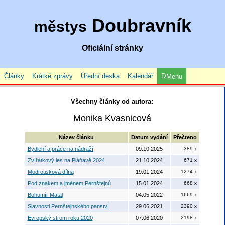
Doubravník
městys
Oficiální stránky
Články
Krátké zprávy
Úřední deska
Kalendář
Menu
Všechny články od autora:
Monika Kvasnicová
Název článku
Datum vydání
Přečteno
Bydlení a práce na nádraží
09.10.2025
389 x
Zvířátkový les na Pláňavě 2024
21.10.2024
671 x
Modrotisková dílna
19.01.2024
1274 x
Pod znakem a jménem Pernštejnů
15.01.2024
668 x
Bohumír Matal
04.05.2022
1669 x
Slavnosti Pernštejnského panství
29.06.2021
2390 x
Evropský strom roku 2020
07.06.2020
2198 x