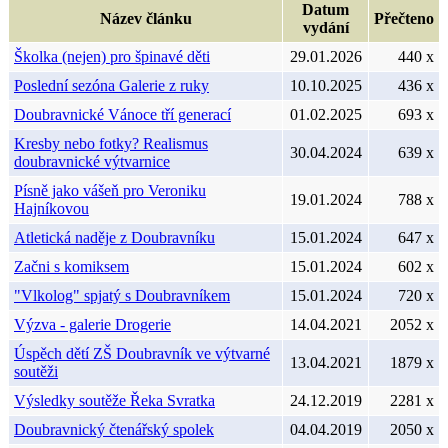
Datum
Název článku
Přečteno
vydání
Školka (nejen) pro špinavé děti
29.01.2026
440 x
Poslední sezóna Galerie z ruky
10.10.2025
436 x
Doubravnické Vánoce tří generací
01.02.2025
693 x
Kresby nebo fotky? Realismus
30.04.2024
639 x
doubravnické výtvarnice
Písně jako vášeň pro Veroniku
19.01.2024
788 x
Hajníkovou
Atletická naděje z Doubravníku
15.01.2024
647 x
Začni s komiksem
15.01.2024
602 x
"Vlkolog" spjatý s Doubravníkem
15.01.2024
720 x
Výzva - galerie Drogerie
14.04.2021
2052 x
Úspěch dětí ZŠ Doubravník ve výtvarné
13.04.2021
1879 x
soutěži
Výsledky soutěže Řeka Svratka
24.12.2019
2281 x
Doubravnický čtenářský spolek
04.04.2019
2050 x