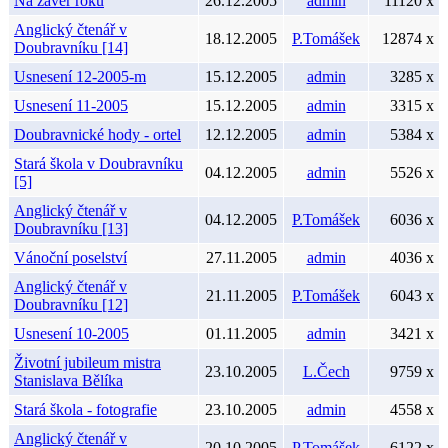
Na závěr roku
26.12.2005
admin
11120 x
Anglický čtenář v
18.12.2005
P.Tomášek
12874 x
Doubravníku [14]
Usnesení 12-2005-m
15.12.2005
admin
3285 x
Usnesení 11-2005
15.12.2005
admin
3315 x
Doubravnické hody - ortel
12.12.2005
admin
5384 x
Stará škola v Doubravníku
04.12.2005
admin
5526 x
[5]
Anglický čtenář v
04.12.2005
P.Tomášek
6036 x
Doubravníku [13]
Vánoční poselství
27.11.2005
admin
4036 x
Anglický čtenář v
21.11.2005
P.Tomášek
6043 x
Doubravníku [12]
Usnesení 10-2005
01.11.2005
admin
3421 x
Životní jubileum mistra
23.10.2005
L.Čech
9759 x
Stanislava Bělíka
Stará škola - fotografie
23.10.2005
admin
4558 x
Anglický čtenář v
20.10.2005
P.Tomášek
6122 x