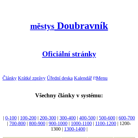
Doubravník
městys
Oficiální stránky
Články
Krátké zprávy
Úřední deska
Kalendář
Menu
Všechny články v systému:
|
0-100
|
100-200
|
200-300
|
300-400
|
400-500
|
500-600
|
600-700
|
700-800
|
800-900
|
900-1000
|
1000-1100
|
1100-1200
| 1200-
1300 |
1300-1400
|