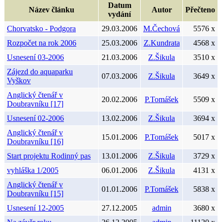
Datum
Název článku
Autor
Přečteno
vydání
Chorvatsko - Podgora
29.03.2006
M.Čechová
5576 x
Rozpočet na rok 2006
25.03.2006
Z.Kundrata
4568 x
Usnesení 03-2006
21.03.2006
Z.Šikula
3510 x
Zájezd do aquaparku
07.03.2006
Z.Šikula
3649 x
Vyškov
Anglický čtenář v
20.02.2006
P.Tomášek
5509 x
Doubravníku [17]
Usnesení 02-2006
13.02.2006
Z.Šikula
3694 x
Anglický čtenář v
15.01.2006
P.Tomášek
5017 x
Doubravníku [16]
Start projektu Rodinný pas
13.01.2006
Z.Šikula
3729 x
vyhláška 1/2005
06.01.2006
Z.Šikula
4131 x
Anglický čtenář v
01.01.2006
P.Tomášek
5838 x
Doubravníku [15]
Usnesení 12-2005
27.12.2005
admin
3680 x