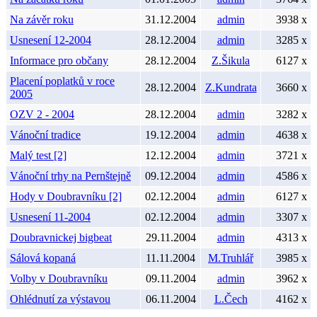
Na závěr roku
31.12.2004
admin
3938 x
Usnesení 12-2004
28.12.2004
admin
3285 x
Informace pro občany
28.12.2004
Z.Šikula
6127 x
Placení poplatků v roce
28.12.2004
Z.Kundrata
3660 x
2005
OZV 2 - 2004
28.12.2004
admin
3282 x
Vánoční tradice
19.12.2004
admin
4638 x
Malý test [2]
12.12.2004
admin
3721 x
Vánoční trhy na Pernštejně
09.12.2004
admin
4586 x
Hody v Doubravníku [2]
02.12.2004
admin
6127 x
Usnesení 11-2004
02.12.2004
admin
3307 x
Doubravnickej bigbeat
29.11.2004
admin
4313 x
Sálová kopaná
11.11.2004
M.Truhlář
3985 x
Volby v Doubravníku
09.11.2004
admin
3962 x
Ohlédnutí za výstavou
06.11.2004
L.Čech
4162 x