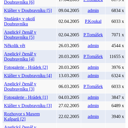
Doubravníku [6]
Klášter v Doubravníku [5]
09.04.2005
admin
6834 x
Studánky v okolí
02.04.2005
P.Koukal
6033 x
Doubravníku
Anglický čtenář v
02.04.2005
P.Tomášek
7071 x
Doubravníku [5]
Několik vět
26.03.2005
admin
4544 x
Anglický čtenář v
20.03.2005
P.Tomášek
11655 x
Doubravníku [4]
Fotogalerie - Hrádek [2]
20.03.2005
admin
3976 x
Klášter v Doubravníku [4]
13.03.2005
admin
6324 x
Anglický čtenář v
06.03.2005
P.Tomášek
6033 x
Doubravníku [3]
Fotogalerie - Hrádek [1]
04.03.2005
admin
3847 x
Klášter v Doubravníku [3]
27.02.2005
admin
6489 x
Rozhovor s Maxem
22.02.2005
admin
3940 x
Kašparů [2]
Anglický čtenář v