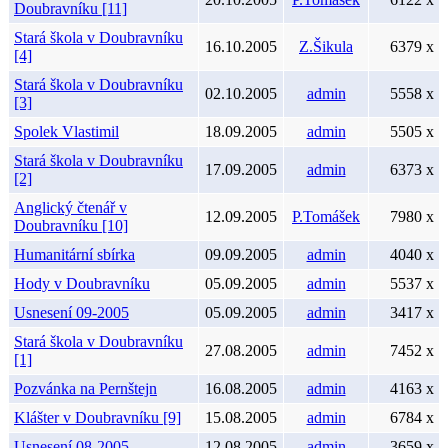
Doubravníku [11]
Stará škola v Doubravníku
16.10.2005
Z.Šikula
6379 x
[4]
Stará škola v Doubravníku
02.10.2005
admin
5558 x
[3]
Spolek Vlastimil
18.09.2005
admin
5505 x
Stará škola v Doubravníku
17.09.2005
admin
6373 x
[2]
Anglický čtenář v
12.09.2005
P.Tomášek
7980 x
Doubravníku [10]
Humanitární sbírka
09.09.2005
admin
4040 x
Hody v Doubravníku
05.09.2005
admin
5537 x
Usnesení 09-2005
05.09.2005
admin
3417 x
Stará škola v Doubravníku
27.08.2005
admin
7452 x
[1]
Pozvánka na Pernštejn
16.08.2005
admin
4163 x
Klášter v Doubravníku [9]
15.08.2005
admin
6784 x
Usnesení 08-2005
12.08.2005
admin
3659 x