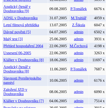
Anglický čtenář v
09.08.2005
P.Tomášek
6676 x
Doubravníku [9]
ADSL v Doubravníku
31.07.2005
M.Truhlář
4059 x
Letní filmová přehlídka
13.07.2005
Z.Šikula
6047 x
Dávné pověsti [5]
04.07.2005
admin
6502 x
Malý test [3]
25.06.2005
admin
3931 x
Přehled hospodaření 2004
22.06.2005
M.Čechová
4198 x
Usnesení 06-2005
22.06.2005
admin
3263 x
Klášter v Doubravníku [8]
18.06.2005
admin
11697 x
Anglický čtenář v
11.06.2005
P.Tomášek
7687 x
Doubravníku [8]
Slavnosti Pernštejnského
10.06.2005
admin
6176 x
panství
Založení JZD v
08.06.2005
admin
6090 x
Doubravníku
Klášter v Doubravníku [7]
04.06.2005
admin
7514 x
Pozvánka na výstavu
29.05.2005
admin
3915 x