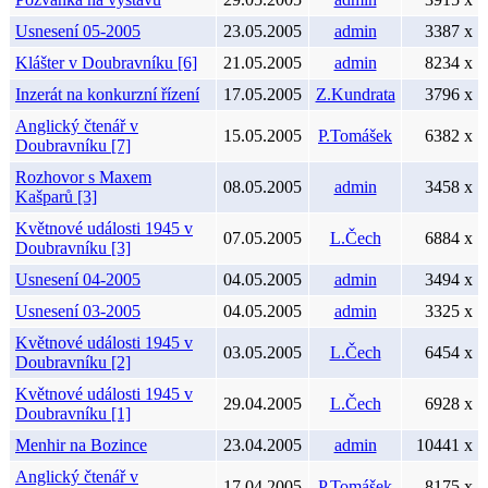
Usnesení 05-2005
23.05.2005
admin
3387 x
Klášter v Doubravníku [6]
21.05.2005
admin
8234 x
Inzerát na konkurzní řízení
17.05.2005
Z.Kundrata
3796 x
Anglický čtenář v
15.05.2005
P.Tomášek
6382 x
Doubravníku [7]
Rozhovor s Maxem
08.05.2005
admin
3458 x
Kašparů [3]
Květnové události 1945 v
07.05.2005
L.Čech
6884 x
Doubravníku [3]
Usnesení 04-2005
04.05.2005
admin
3494 x
Usnesení 03-2005
04.05.2005
admin
3325 x
Květnové události 1945 v
03.05.2005
L.Čech
6454 x
Doubravníku [2]
Květnové události 1945 v
29.04.2005
L.Čech
6928 x
Doubravníku [1]
Menhir na Bozince
23.04.2005
admin
10441 x
Anglický čtenář v
17.04.2005
P.Tomášek
8175 x