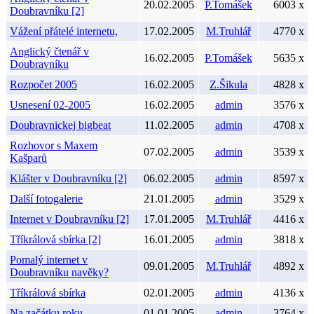
20.02.2005
P.Tomášek
6003 x
Doubravníku [2]
Vážení přátelé internetu,
17.02.2005
M.Truhlář
4770 x
Anglický čtenář v
16.02.2005
P.Tomášek
5635 x
Doubravníku
Rozpočet 2005
16.02.2005
Z.Šikula
4828 x
Usnesení 02-2005
16.02.2005
admin
3576 x
Doubravnickej bigbeat
11.02.2005
admin
4708 x
Rozhovor s Maxem
07.02.2005
admin
3539 x
Kašparů
Klášter v Doubravníku [2]
06.02.2005
admin
8597 x
Další fotogalerie
21.01.2005
admin
3529 x
Internet v Doubravníku [2]
17.01.2005
M.Truhlář
4416 x
Tříkrálová sbírka [2]
16.01.2005
admin
3818 x
Pomalý internet v
09.01.2005
M.Truhlář
4892 x
Doubravníku navěky?
Tříkrálová sbírka
02.01.2005
admin
4136 x
Na začátku roku
01.01.2005
admin
3764 x