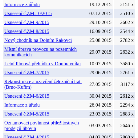
Informace z úřadu
19.12.2015
2151 x
Usnesení č.ZM-10/2015
07.12.2015
2510 x
Usnesení č.ZM-9/2015
29.10.2015
2602 x
Usnesení č.ZM-8/2015
16.09.2015
2544 x
Nový chodník na Dolním Rakovci
25.08.2015
2782 x
Místní úprava provozu na pozemních
29.07.2015
2632 x
komunikacích
Letní filmová přehlídka v Doubravníku
10.07.2015
3580 x
Usnesení č.ZM-7/2015
29.06.2015
2761 x
Rekonstrukce a uzavření železniční trati
27.05.2015
3117 x
(Brno-Kuřim)
Usnesení č.ZM-6/2015
30.04.2015
2612 x
Informace z úřadu
26.04.2015
2294 x
Usnesení č.ZM-5/2015
23.03.2015
2683 x
Oznamovací povinnost příležitostných
03.03.2015
2646 x
prodejců lihovin
Usnesení č.ZM-4/2015
04.02.2015
2860 x