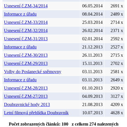
Usnesení č.ZM-34/2014
06.05.2014
2691 x
Informace z úřadu
08.04.2014
2489 x
Usnesení č.ZM-33/2014
25.03.2014
2714 x
Usnesení č.ZM-32/2014
26.02.2014
2371 x
Usnesení č.ZM-31/2013
02.01.2014
2592 x
Informace z úřadu
21.12.2013
2527 x
Usnesení č.ZM-30/2013
26.11.2013
2715 x
Usnesení č.ZM-29/2013
15.11.2013
2702 x
Volby do Poslanecké sněmovny
03.11.2013
2581 x
Informace z úřadu
03.11.2013
2649 x
Usnesení č.ZM-28/2013
01.10.2013
2920 x
Usnesení č.ZM-27/2013
04.09.2013
3127 x
Doubravnické hody 2013
21.08.2013
4209 x
Letní filmová přehlídka Doubravník
10.07.2013
4628 x
Počet zobrazených článků: 100 z celkem 274 nalezených