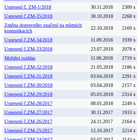
Usnesení č. ZM-1/2018
30.11.2018
2309 x
Usnesení č.ZM-35/2018
30.10.2018
2268 x
Změna dopravního značení na místních
22.10.2018
2169 x
komunikacích
Usnesení č.ZM-34/2018
11.09.2018
1939 x
Usnesení č.ZM-33/2018
23.07.2018
2078 x
Mobilni rozhlas
11.06.2018
2719 x
Usnesení č.ZM-32/2018
21.05.2018
2186 x
Usnesení č.ZM-31/2018
03.04.2018
2291 x
Usnesení č.ZM-30/2018
03.04.2018
2157 x
Usnesení č.ZM-29/2018
05.03.2018
2314 x
Usnesení č.ZM-28/2017
08.01.2018
2249 x
Usnesení č.ZM-27/2017
30.11.2017
1933 x
Usnesení č.ZM-26/2017
24.11.2017
2164 x
Usnesení č.ZM-25/2017
12.10.2017
2214 x
Usnesení č.ZM-24/2017
03.07.2017
2142 x