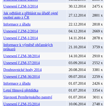
Usnesení č.ZM-3/2014
30.12.2014
2475 x
Jak odhlásit a přihlásit na úřadě ojeté
27.12.2014
2801 x
osobní auto z ČR
Informace z úřadu
22.12.2014
2818 x
Usnesení č.ZM-2/2014
04.12.2014
2669 x
Usnesení č.ZM-1/2014
14.11.2014
2878 x
Informace k výměně občanských
21.10.2014
3759 x
průkazů
Usnesení č.ZM-38/2014
14.10.2014
2910 x
Usnesení č.ZM-37/2014
03.09.2014
2552 x
Doubravnické hody 2014
20.08.2014
3381 x
Usnesení č.ZM-36/2014
09.07.2014
2259 x
Informace z úřadu
01.07.2014
2426 x
Letní filmová přehlídka
01.07.2014
3354 x
Slavnosti Pernštejnského panství
01.07.2014
3011 x
Usnesení č.ZM-35/2014
10.06.2014
2748 x