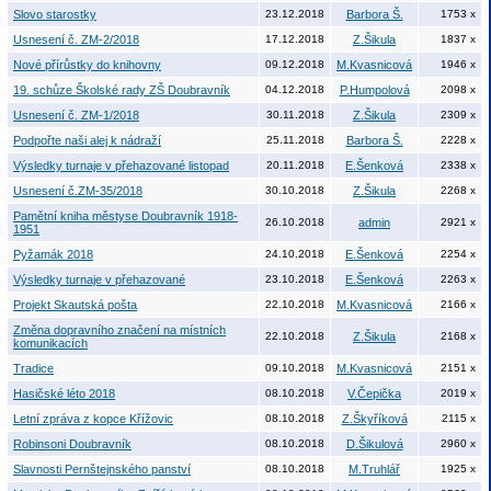
Slovo starostky
23.12.2018
Barbora Š.
1753 x
Usnesení č. ZM-2/2018
17.12.2018
Z.Šikula
1837 x
Nové přírůstky do knihovny
09.12.2018
M.Kvasnicová
1946 x
19. schůze Školské rady ZŠ Doubravník
04.12.2018
P.Humpolová
2098 x
Usnesení č. ZM-1/2018
30.11.2018
Z.Šikula
2309 x
Podpořte naši alej k nádraží
25.11.2018
Barbora Š.
2228 x
Výsledky turnaje v přehazované listopad
20.11.2018
E.Šenková
2338 x
Usnesení č.ZM-35/2018
30.10.2018
Z.Šikula
2268 x
Pamětní kniha městyse Doubravník 1918-
26.10.2018
admin
2921 x
1951
Pyžamák 2018
24.10.2018
E.Šenková
2254 x
Výsledky turnaje v přehazované
23.10.2018
E.Šenková
2263 x
Projekt Skautská pošta
22.10.2018
M.Kvasnicová
2166 x
Změna dopravního značení na místních
22.10.2018
Z.Šikula
2168 x
komunikacích
Tradice
09.10.2018
M.Kvasnicová
2151 x
Hasičské léto 2018
08.10.2018
V.Čepička
2019 x
Letní zpráva z kopce Křížovic
08.10.2018
Z.Škyříková
2115 x
Robinsoni Doubravník
08.10.2018
D.Šikulová
2960 x
Slavnosti Pernštejnského panství
08.10.2018
M.Truhlář
1925 x