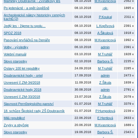
Maminky Doubravník - Zvířátkový les
08.10.2018
M.Kvasnicová
2562 x
Po jedenácté - a opět úspěšně
08.10.2018
-ok-
1895 x
Archeologické nálezy historicky cenných
08.10.2018
P.Koukal
2311 x
kachlů [2]
Jedlý les - žijeme tu spolu…
08.10.2018
L.Kopřivová
2391 x
SPOZ 2018
08.10.2018
A.Šikulová
1918 x
Pasování prvňáčků na čtenáře
08.10.2018
M.Kvasnicová
1992 x
Volby - výsledky
06.10.2018
admin
2391 x
Volební manuál
03.10.2018
M.Truhlář
1928 x
Slovo starostky
02.10.2018
Barbora Š.
2235 x
Oslavy 100 let republiky
24.09.2018
M.Truhlář
2285 x
Doubravnické hody - ortel
17.09.2018
admin
2473 x
Usnesení č.ZM-34/2018
11.09.2018
Z.Šikula
1939 x
Doubravnické hody 2018
30.08.2018
admin
2791 x
Usnesení č.ZM-33/2018
23.07.2018
Z.Šikula
2078 x
Slavnosti Pernštejnského panství
01.07.2018
M.Truhlář
3379 x
18. schůze Školské rady ZŠ Doubravník
01.07.2018
P.Humpolová
2239 x
Milá republiko!
22.06.2018
E.Hertlová
2833 x
Zvyky a obyčeje
20.06.2018
M.Kvasnicová
1689 x
Slovo starostky
19.06.2018
Barbora Š.
2343 x