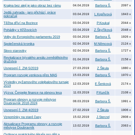
Krajina bez alejí je jako obraz bez rámu
04.04.2019
Barbora Š.
2097 x
Jedlá zahrada - jaro přichází, práce
03.04.2019
L.Kopřivová
1843 x
pokračují
Těžba dříví na Bozince
03.04.2019
P.Koukal
2044 x
Pohádky v Křížovicích
03.04.2019
Z.Škyříková
2048 x
Volby do Evropského parlamentu 2019
03.04.2019
Barbora Š.
1926 x
Společenská kronika
02.04.2019
M.Němcová
2124 x
Slovo starostky
02.04.2019
Barbora Š.
1727 x
Revitalizace bývalého areálu zemědělského
01.04.2019
Barbora Š.
2158 x
družstva
Usnesení č. ZM-5/2019
27.03.2019
Z.Šikula
1880 x
Program rozvoje venkova přes MAS
15.03.2019
Barbora Š.
1970 x
Výsledky pyžamového volejbalového turnaje
12.03.2019
E.Šenková
2174 x
2019
Výzva: Čerpejte finance na obnovu lesa
11.03.2019
P.Kunčík
2108 x
Program obnovy a rozvoje městyse
08.03.2019
Barbora Š.
1991 x
Doubravník 2018-2024
Usnesení č. ZM-4/2019
27.02.2019
Z.Šikula
1906 x
Vzpomínky na staré časy
15.02.2019
J.Sterzel
2808 x
Aktualizace Programu obnovy a rozvoje
13.02.2019
Barbora Š.
2063 x
městyse Doubravník
Ordinace praktického lékaře pro děti a