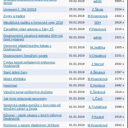
03.02.2019
admin
5665 x
dorost
Usnesení č. ZM-3/2018
25.01.2019
Z.Šikula
2224 x
Zvyky a tradice
03.01.2019
M.Kvasnicová
2442 x
Mikulášská nadílka a čertovské rejdy 2018
03.01.2019
SDH
2619 x
Čarodějné vítání adventu s žáky ZŠ
03.01.2019
P.Peterková
2210 x
Doubravnická zásahová jednotka SDH má
02.01.2019
admin
2321 x
nové vybavení
Obnovení mládežnického fotbalu v
02.01.2019
M.Jedlička
2305 x
Doubravníku
Doubravnický čtenářský spolek
01.01.2019
V.Chludilová
2151 x
Cyklus besed pořádaných knihovnou
01.01.2019
J.Sterzel
2032 x
Doubravník
Staré dobré časy
01.01.2019
A.Šikulová
2297 x
Módní přehlídka
01.01.2019
M.Kvasnicová
2178 x
Hastrman
01.01.2019
E.Hertlová
2492 x
Vánoční turnaj smíšených družstev
01.01.2019
E.Šenková
2114 x
Jak jsme oslavovali narozeniny
01.01.2019
L.Čech
1960 x
Seniorská obálka pomůže v tísni nebo při
01.01.2019
A.Truhlářová
2088 x
ohrožení zdraví a života
Kůrovec - nástin situace v lesích městyse
01.01.2019
P.Koukal
2019 x
Doubravník
Rozhovor s panem Vladimírem Jirčíkem
01.01.2019
M.Kvasnicová
2042 x