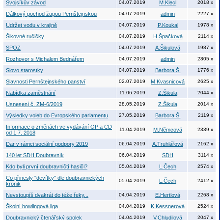
Svojsíkův závod
04.07.2019
M.Klecl
2018 x
Dálkový pochod župou Pernštejnskou
04.07.2019
admin
2227 x
Udržet vodu v krajině
04.07.2019
P.Koukal
1978 x
Šikovné ručičky
04.07.2019
H.Špačková
2114 x
SPOZ
04.07.2019
A.Šikulová
1987 x
Rozhovor s Michalem Bednářem
04.07.2019
admin
2805 x
Slovo starostky
04.07.2019
Barbora Š.
1776 x
Slavnosti Pernštejnského panství
02.07.2019
M.Kvasnicová
2625 x
Nabídka zaměstnání
11.06.2019
Z.Šikula
2044 x
Usnesení č. ZM-6/2019
28.05.2019
Z.Šikula
2014 x
Výsledky voleb do Evropského parlamentu
27.05.2019
Barbora Š.
2119 x
Informace o změnách ve vydávání OP a CD
11.04.2019
M.Němcová
2339 x
od 1.7. 2018
Dar v rámci sociální podpory 2019
06.04.2019
A.Truhlářová
2162 x
140 let SDH Doubravník
06.04.2019
SDH
3114 x
Kdo byli první doubravničtí hasiči?
05.04.2019
L.Čech
2574 x
Co přinesly "devítky" dle doubravnických
05.04.2019
L.Čech
2412 x
kronik
Nevstoupíš dvakrát do téže řeky...
04.04.2019
E.Hertlová
2268 x
Školní bowlingová liga
04.04.2019
K.Kessnerová
2524 x
Doubravnický čtenářský spolek
04.04.2019
V.Chludilová
2047 x