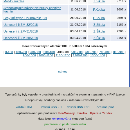
Mobilni rozhlas
11.06.2018
Z.Šikula
2716 x
Archeologické nálezy historicky cenných
11.06.2018
P.Koukal
2607 x
kachlů
Lesy městyse Doubravník [33]
26.05.2018
P.Koukal
2596 x
Usnesení č.ZM-32/2018
21.05.2018
Z.Šikula
2186 x
Usnesení č.ZM-31/2018
03.04.2018
Z.Šikula
2290 x
Usnesení č.ZM-30/2018
03.04.2018
Z.Šikula
2156 x
Počet zobrazených článků: 100 z celkem 1384 nalezených
|
0-100
|
100-200
|
200-300
|
300-400
| 400-500 |
500-600
|
600-700
|
700-800
|
800-900
|
900-1000
|
1000-1100
|
1100-1200
|
1200-1300
|
1300-1400
|
nahoru
Tyto stránky byly vytvořeny prostřednictvím redakčního systému napsaného v PHP jazyce
a nepoužívají soubory cookies k ukládání uživatelských dat.
optimalizováno pro prohlížeče
SeaMonkey
,
Firefox
,
Opera
a
Yandex
data jsou
komprimována
metodou (gzip)
prohlášení o přístupnosti webu
© 2004 - 2026