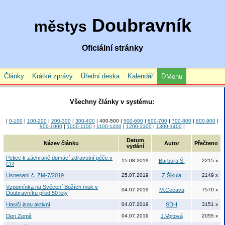
Doubravník
městys
Oficiální stránky
Články
Krátké zprávy
Úřední deska
Kalendář
Menu
Všechny články v systému:
|
0-100
|
100-200
|
200-300
|
300-400
| 400-500 |
500-600
|
600-700
|
700-800
|
800-900
|
900-1000
|
1000-1100
|
1100-1200
|
1200-1300
|
1300-1400
|
Datum
Název článku
Autor
Přečteno
vydání
Petice k záchraně domácí zdravotní péče v
15.08.2019
Barbora Š.
2215 x
ČR
Usnesení č. ZM-7/2019
25.07.2019
Z.Šikula
2149 x
Vzpomínka na Svěcení Božích muk v
04.07.2019
M.Cecava
7570 x
Doubravníku před 50 lety
Hasiči jsou aktivní
04.07.2019
SDH
3151 x
Den Země
04.07.2019
J.Vojtová
2055 x