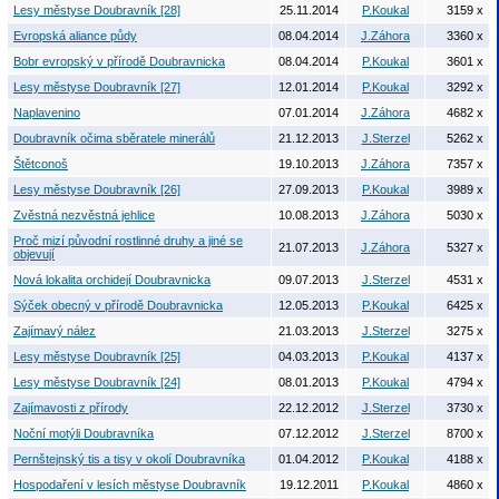
Lesy městyse Doubravník [28]
25.11.2014
P.Koukal
3159 x
Evropská aliance půdy
08.04.2014
J.Záhora
3360 x
Bobr evropský v přírodě Doubravnicka
08.04.2014
P.Koukal
3601 x
Lesy městyse Doubravník [27]
12.01.2014
P.Koukal
3292 x
Naplavenino
07.01.2014
J.Záhora
4682 x
Doubravník očima sběratele minerálů
21.12.2013
J.Sterzel
5262 x
Štětconoš
19.10.2013
J.Záhora
7357 x
Lesy městyse Doubravník [26]
27.09.2013
P.Koukal
3989 x
Zvěstná nezvěstná jehlice
10.08.2013
J.Záhora
5030 x
Proč mizí původní rostlinné druhy a jiné se
21.07.2013
J.Záhora
5327 x
objevují
Nová lokalita orchidejí Doubravnicka
09.07.2013
J.Sterzel
4531 x
Sýček obecný v přírodě Doubravnicka
12.05.2013
P.Koukal
6425 x
Zajímavý nález
21.03.2013
J.Sterzel
3275 x
Lesy městyse Doubravník [25]
04.03.2013
P.Koukal
4137 x
Lesy městyse Doubravník [24]
08.01.2013
P.Koukal
4794 x
Zajímavosti z přírody
22.12.2012
J.Sterzel
3730 x
Noční motýli Doubravníka
07.12.2012
J.Sterzel
8700 x
Pernštejnský tis a tisy v okolí Doubravníka
01.04.2012
P.Koukal
4188 x
Hospodaření v lesích městyse Doubravník
19.12.2011
P.Koukal
4860 x