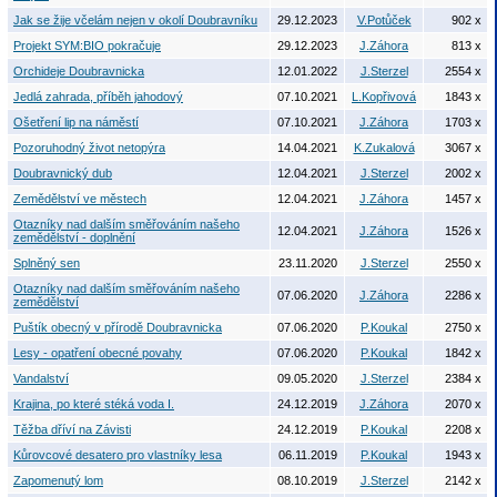
Jak se žije včelám nejen v okolí Doubravníku
29.12.2023
V.Potůček
902 x
Projekt SYM:BIO pokračuje
29.12.2023
J.Záhora
813 x
Orchideje Doubravnicka
12.01.2022
J.Sterzel
2554 x
Jedlá zahrada, příběh jahodový
07.10.2021
L.Kopřivová
1843 x
Ošetření lip na náměstí
07.10.2021
J.Záhora
1703 x
Pozoruhodný život netopýra
14.04.2021
K.Zukalová
3067 x
Doubravnický dub
12.04.2021
J.Sterzel
2002 x
Zemědělství ve městech
12.04.2021
J.Záhora
1457 x
Otazníky nad dalším směřováním našeho
12.04.2021
J.Záhora
1526 x
zemědělství - doplnění
Splněný sen
23.11.2020
J.Sterzel
2550 x
Otazníky nad dalším směřováním našeho
07.06.2020
J.Záhora
2286 x
zemědělství
Puštík obecný v přírodě Doubravnicka
07.06.2020
P.Koukal
2750 x
Lesy - opatření obecné povahy
07.06.2020
P.Koukal
1842 x
Vandalství
09.05.2020
J.Sterzel
2384 x
Krajina, po které stéká voda I.
24.12.2019
J.Záhora
2070 x
Těžba dříví na Závisti
24.12.2019
P.Koukal
2208 x
Kůrovcové desatero pro vlastníky lesa
06.11.2019
P.Koukal
1943 x
Zapomenutý lom
08.10.2019
J.Sterzel
2142 x