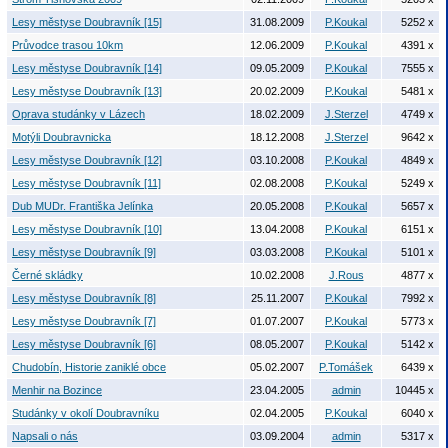
Lesy městyse Doubravník [15]
31.08.2009
P.Koukal
5252 x
Průvodce trasou 10km
12.06.2009
P.Koukal
4391 x
Lesy městyse Doubravník [14]
09.05.2009
P.Koukal
7555 x
Lesy městyse Doubravník [13]
20.02.2009
P.Koukal
5481 x
Oprava studánky v Lázech
18.02.2009
J.Sterzel
4749 x
Motýli Doubravnicka
18.12.2008
J.Sterzel
9642 x
Lesy městyse Doubravník [12]
03.10.2008
P.Koukal
4849 x
Lesy městyse Doubravník [11]
02.08.2008
P.Koukal
5249 x
Dub MUDr. Františka Jelínka
20.05.2008
P.Koukal
5657 x
Lesy městyse Doubravník [10]
13.04.2008
P.Koukal
6151 x
Lesy městyse Doubravník [9]
03.03.2008
P.Koukal
5101 x
Černé skládky
10.02.2008
J.Rous
4877 x
Lesy městyse Doubravník [8]
25.11.2007
P.Koukal
7992 x
Lesy městyse Doubravník [7]
01.07.2007
P.Koukal
5773 x
Lesy městyse Doubravník [6]
08.05.2007
P.Koukal
5142 x
Chudobín, Historie zaniklé obce
05.02.2007
P.Tomášek
6439 x
Menhir na Bozince
23.04.2005
admin
10445 x
Studánky v okolí Doubravníku
02.04.2005
P.Koukal
6040 x
Napsali o nás
03.09.2004
admin
5317 x