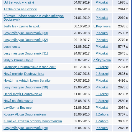
Udržet vodu v krajině
04.07.2019
P.Koukal
1978 x
Těžba dříví na Bozince
03.04.2019
P.Koukal
2044 x
Kůrovec - nástin situace v lesích městyse
01.01.2019
P.Koukal
2019 x
Doubravník
Jedlý les - žijeme tu spolu…
08.10.2018
L.Kopřivová
2393 x
Lesy městyse Doubravník [33]
26.05.2018
P.Koukal
2596 x
Lesy městyse Doubravník [32]
29.10.2017
P.Koukal
2779 x
Lesní cesty
01.08.2017
P.Koukal
5747 x
Lesy městyse Doubravník [31]
24.07.2017
P.Koukal
2643 x
Vody v krajině ubývá
03.07.2017
Z.Škyříková
2286 x
Orchideje Doubravnicka v roce 2016
15.12.2016
J.Sterzel
2764 x
Nová orchidej Doubravnicka
09.07.2016
J.Sterzel
2823 x
Holožír na vrbách kolem Svratky
07.07.2016
P.Koukal
4496 x
Lesy městyse Doubravník [30]
19.06.2016
P.Koukal
2873 x
Denní motýli Doubravnicka
11.01.2016
J.Sterzel
3255 x
Nová naučná stezka
25.08.2015
J.Sterzel
2530 x
Lavičky na Bozince
21.06.2015
P.Koukal
3054 x
Kousek Alp za Doubravníkem
15.06.2015
J.Záhora
3767 x
Kukačka, zmizelá orchidej Doubravnicka
02.05.2015
J.Záhora
3839 x
Lesy městyse Doubravník [29]
06.04.2015
P.Koukal
2879 x