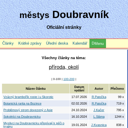
Doubravník
městys
Oficiální stránky
Články
Krátké zprávy
Úřední deska
Kalendář
Menu
Všechny články na téma:
příroda, okolí
| 0-100 |
100-200
|
Datum
Název článku
Autor
Přečteno
vydání
Vzácný brambořík roste i u Skorotic
17.07.2026
R.Patočka
99 x
Botanická rarita na Bozince
02.02.2026
R.Patočka
719 x
Problémový strom dovezený z Asie
24.10.2024
J.Kačer
795 x
Sokolníci na Doubravnicku
16.10.2024
L.Sláma
1244 x
Myslivci na Doubravnicku přispívají k péči o
19.01.2024
J.Kvasnica
838 x
krajinu