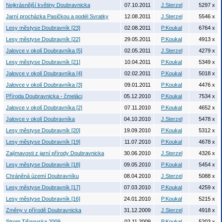
Nejkrásnější květiny Doubravnicka
07.10.2011
J.Sterzel
5297 x
Jarní procházka Pasičkou a podél Svratky
12.08.2011
J.Sterzel
5546 x
Lesy městyse Doubravník [23]
02.08.2011
P.Koukal
6764 x
Lesy městyse Doubravník [22]
29.05.2011
P.Koukal
4913 x
Jalovce v okolí Doubravníka [5]
02.05.2011
J.Sterzel
4279 x
Lesy městyse Doubravník [21]
10.04.2011
P.Koukal
5349 x
Jalovce v okolí Doubravníka [4]
02.02.2011
P.Koukal
5018 x
Jalovce v okolí Doubravníka [3]
09.01.2011
P.Koukal
4476 x
Příroda Doubravnicka - čmeláci
05.12.2010
P.Koukal
7534 x
Jalovce v okolí Doubravníka [2]
07.11.2010
P.Koukal
4652 x
Jalovce v okolí Doubravníka
04.10.2010
J.Sterzel
5478 x
Lesy městyse Doubravník [20]
19.09.2010
P.Koukal
5312 x
Lesy městyse Doubravník [19]
11.07.2010
P.Koukal
4678 x
Zajímavosti z jarní přírody Doubravnicka
30.06.2010
J.Sterzel
4326 x
Lesy městyse Doubravník [18]
09.05.2010
P.Koukal
5454 x
Chráněná území Doubravníku
08.04.2010
J.Sterzel
5088 x
Lesy městyse Doubravník [17]
07.03.2010
P.Koukal
4259 x
Lesy městyse Doubravník [16]
24.01.2010
P.Koukal
5215 x
Změny v přírodě Doubravnicka
31.12.2009
J.Sterzel
4918 x
Strom Tišnovska 2009
02.11.2009
P.Koukal
5203 x